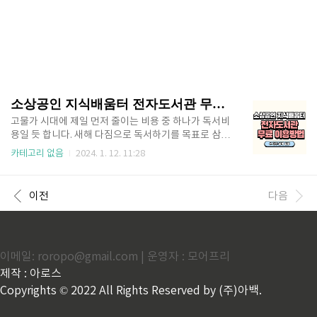
소상공인 지식배움터 전자도서관 무료 이용방법
고물가 시대에 제일 먼저 줄이는 비용 중 하나가 독서비
용일 듯 합니다. 새해 다짐으로 독서하기를 목표로 삼으
시는 분들이 많을 텐데요. 무료로 전자책 볼 수 있는 곳
카테고리 없음
2024. 1. 12. 11:28
찾고 계신가요? 전국민 누구나 이용 가능한 무료 전자
도서관이 있어 알려드립니다. 회원 가입 및 무료로 이용
하는 방법까지 아주 쉽게 설명드릴테니 끝까지 읽어주
이전
다음
시기 바랍니다. 목차 1. 소상공인지식배움터 전자도서
관 이용방법 소상공인지식배움터에서 지원하는 전자도
서관에서 무료로 전자책 읽을 수 있습니다. 소상공인에
게 사업에 필요한 여러 강의와 도서를 무료로 제공해주
이메일: roropo@gmail.com | 운영자 : 모어프리
는 사이트인데요. 그렇다고 소상공인만 전자도서관을
이용할 수 있는게 아닙니다. 이용 조건만 만족시킨다면
제작 : 아로스
전국민 누구나 이용가능합니다. 회원 가입후 온라인 강
Copyrights © 2022 All Rights Reserved by (주)아백.
의 1개만 수강하면 되는데요. 아..