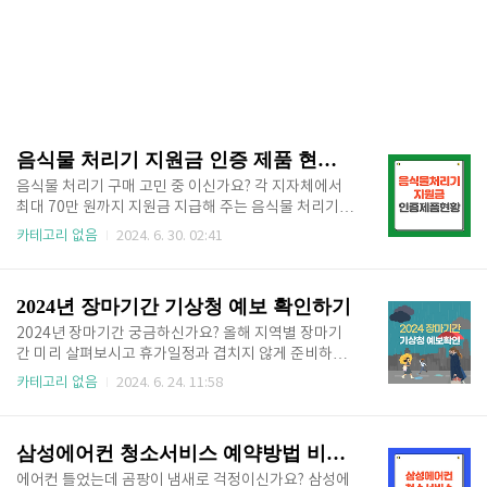
음식물 처리기 지원금 인증 제품 현황 확인 방법
음식물 처리기 구매 고민 중 이신가요? 각 지자체에서
최대 70만 원까지 지원금 지급해 주는 음식물 처리기
제품 따로 있습니다. 음식물 처리기 지원금 대상 인증
카테고리 없음
2024. 6. 30. 02:41
제품과 인증 제품 확인 방법 알아보시고 현명하게 구매
하세요. 인증제품 확인하기👆 음식물 처리기 가정용
인증 제품 리스트 현재까지 수집된 음식물 처리기 인증
2024년 장마기간 기상청 예보 확인하기
제품 리스트 알려드립니다. 인증 제품 현황은 수시로 변
동될 수 있습니다. 때문에 아래 목록 외에도 단체표준,
2024년 장마기간 궁금하신가요? 올해 지역별 장마기
환경표지, K마크, Q마크 인증을 받은 음식물 처리기 제
간 미리 살펴보시고 휴가일정과 겹치지 않게 준비하세
품은 지원금 지급 대상이 될 수 있으니 구매 전 꼭 인증
요! 2024년 장마기간과 기상청 예보 확인하는 곳 알려
카테고리 없음
2024. 6. 24. 11:58
제품 확인하시기 바랍니다. 인증 제품 확인 방법위에
드리겠습니다. 2024년 장마기간 확인하기👆 2024
서 알려드린 음식물 처리기 인증 제품외에도 인증 완료
년 장마기간 기상청 예보에 따르면 2024년 장마기간은
된 제품이 있을 수 있습니다. 해당 제품들 인증 확인하
6월 중후반부터 7월 말까지 약 한 달간 진행될 것으로
삼성에어컨 청소서비스 예약방법 비용 알아보기 (벽걸이, 스탠드, 천장형, 홈멀티)
는 ..
전망됩니다. 이후 8월에 가을장마가 한차례 더 있을 것
으로 예상되는데요. 아래 버튼을 통해 장마기간 언제까
에어컨 틀었는데 곰팡이 냄새로 걱정이신가요? 삼성에